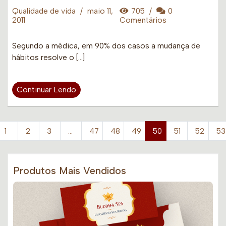
Qualidade de vida
/
maio 11,
705
/
0
2011
Comentários
Segundo a médica, em 90% dos casos a mudança de
hábitos resolve o […]
Continuar Lendo
1
2
3
…
47
48
49
50
51
52
53
Produtos Mais Vendidos