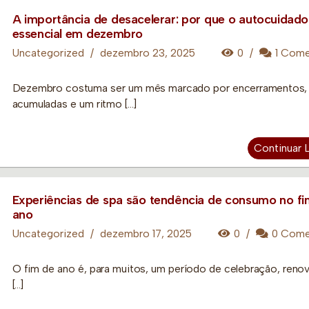
A importância de desacelerar: por que o autocuidado
essencial em dezembro
Uncategorized
/
dezembro 23, 2025
0
/
1 Come
Dezembro costuma ser um mês marcado por encerramentos,
acumuladas e um ritmo […]
Continuar 
Experiências de spa são tendência de consumo no fi
ano
Uncategorized
/
dezembro 17, 2025
0
/
0 Come
O fim de ano é, para muitos, um período de celebração, reno
[…]