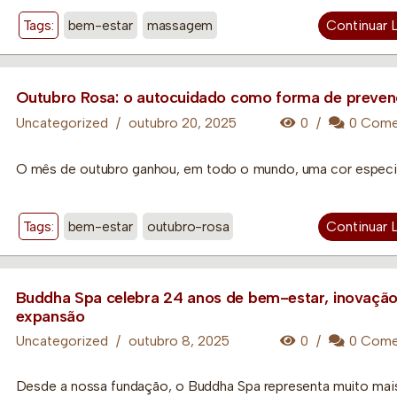
Tags:
bem-estar
massagem
Continuar 
Outubro Rosa: o autocuidado como forma de preve
Uncategorized
/
outubro 20, 2025
0
/
0 Come
O mês de outubro ganhou, em todo o mundo, uma cor especial
Tags:
bem-estar
outubro-rosa
Continuar 
Buddha Spa celebra 24 anos de bem-estar, inovação
expansão
Uncategorized
/
outubro 8, 2025
0
/
0 Come
Desde a nossa fundação, o Buddha Spa representa muito mai