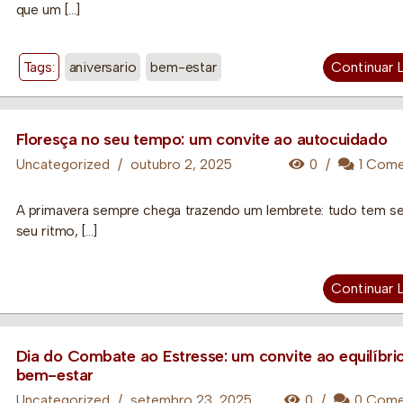
que um […]
Tags:
aniversario
bem-estar
Continuar 
Floresça no seu tempo: um convite ao autocuidado
Uncategorized
/
outubro 2, 2025
0
/
1 Come
A primavera sempre chega trazendo um lembrete: tudo tem se
seu ritmo, […]
Continuar 
Dia do Combate ao Estresse: um convite ao equilíbri
bem-estar
Uncategorized
/
setembro 23, 2025
0
/
0 Come