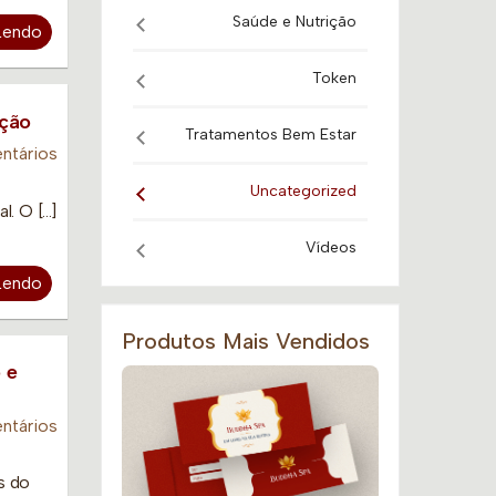
Saúde e Nutrição
Lendo
Token
nção
Tratamentos Bem Estar
ntários
Uncategorized
. O […]
Vídeos
Lendo
Produtos Mais Vendidos
 e
ntários
s do