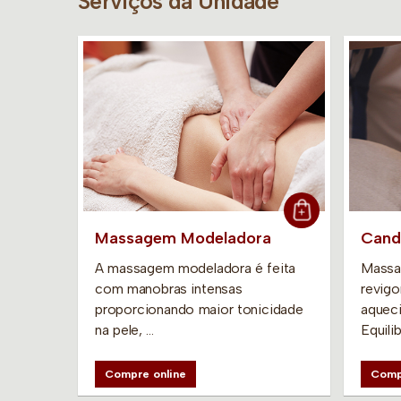
Serviços da Unidade
Massagem Modeladora
Cand
A massagem modeladora é feita
Massa
60
com manobras intensas
revigo
ão
proporcionando maior tonicidade
aqueci
na pele, …
Equili
Compre online
Comp