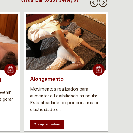
Visualizar todos Serviços
Alongamento
l
Mini 
Movimentos realizados para
venir
2 Rela
aumentar a flexibilidade muscular.
 gerar
minuto
Esta atividade proporciona maior
Casal.
elasticidade e …
Compr
Compre online