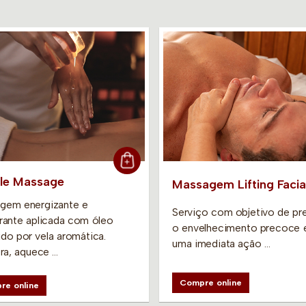
le Massage
Massagem Lifting Facia
gem energizante e
Serviço com objetivo de pre
rante aplicada com óleo
o envelhecimento precoce e
do por vela aromática.
uma imediata ação …
bra, aquece …
Compre online
re online