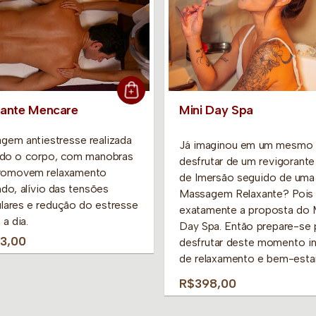
xante Mencare
Mini Day Spa
gem antiestresse realizada
Já imaginou em um mesmo 
do o corpo, com manobras
desfrutar de um revigorant
romovem relaxamento
de Imersão seguido de uma 
do, alívio das tensões
Massagem Relaxante? Pois 
lares e redução do estresse
exatamente a proposta do 
 a dia.
Day Spa. Então prepare-se 
3,00
desfrutar deste momento i
de relaxamento e bem-estar
R$398,00