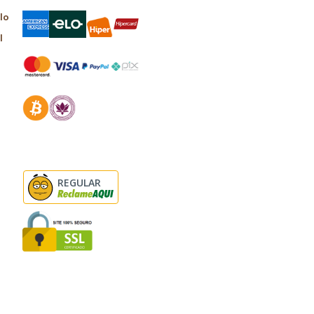
lo
l
REGULAR