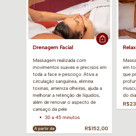
Drenagem Facial
Rela
ado ao
Massagem realizada com
Massa
m o
movimentos suaves e precisos em
em to
em-estar
toda a face e pescoço. Ativa a
que p
o Banho
circulação sanguínea, elimina
profun
cia
toxinas, ameniza olheiras, ajuda a
muscu
relaxa e
melhorar a retenção de líquidos,
do dia
além de renovar o aspecto de
R$23
cansaço da pele.
$701,00
30 a 45 minutos
R$152,00
A partir de