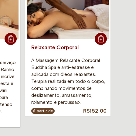
Relaxante Corporal
Day S
A Massagem Relaxante Corporal
Day Sp
serviço
Buddha Spa é anti-estresse e
Prime 
e Banho
aplicada com óleos relaxantes.
Spa o 
incrível
Terapia realizada em todo o corpo,
difere
esta é
combinando movimentos de
foram 
Mini
deslizamento, amassamento,
para u
para
rolamento e percussão.
bem-es
ntenso
especi
R$152,00
.
A partir de
nos Da
banhos
terapia