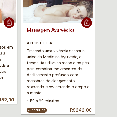
Massagem Ayurvédica
Limpe
Técnic
AYURVÉDICA
isos em
remove
Trazendo uma vivência sensorial
a a
pele, 
única da Medicina Ayurveda, o
a
Auxilia
terapeuta utiliza as mãos e os pés
juda a
tipos d
para combinar movimentos de
dos,
9
deslizamento profundo com
de
manobras de alongamento,
R$32
relaxando e revigorando o corpo e
a mente.
152,00
• 50 a 90 minutos
R$242,00
A partir de