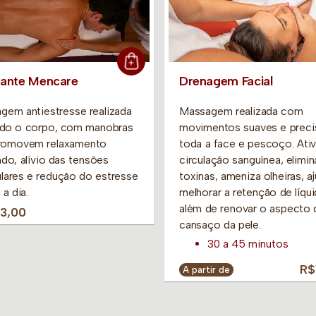
xante Mencare
Drenagem Facial
gem antiestresse realizada
Massagem realizada com
do o corpo, com manobras
movimentos suaves e prec
romovem relaxamento
toda a face e pescoço. Ativ
do, alívio das tensões
circulação sanguínea, elimin
lares e redução do estresse
toxinas, ameniza olheiras, a
 a dia.
melhorar a retenção de líqui
além de renovar o aspecto 
3,00
cansaço da pele.
30 a 45 minutos
R$
A partir de