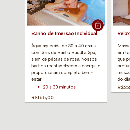
Banho de Imersão Individual
Rela
Água aquecida de 30 a 40 graus,
Massa
uma
com Sais de Banho Buddha Spa,
em to
m-estar
além de pétalas de rosa. Nossos
que p
banhos reestabelecem a energia e
profun
proporcionam completo bem-
muscu
394,00
estar.
do dia
20 a 30 minutos
R$23
R$165,00