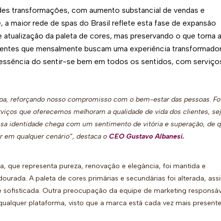
es transformações, com aumento substancial de vendas e
, a maior rede de spas do Brasil reflete esta fase de expansão
atualização da paleta de cores, mas preservando o que torna 
clientes que mensalmente buscam uma experiência transformado
 essência do sentir-se bem em todos os sentidos, com serviço
pa, reforçando nosso compromisso com o bem-estar das pessoas. Fo
viços que oferecemos melhoram a qualidade de vida dos clientes, se
ssa identidade chega com um sentimento de vitória e superação, de 
r em qualquer cenário”
, destaca o
CEO Gustavo Albanesi.
ca, que representa pureza, renovação e elegância, foi mantida e
ourada. A paleta de cores primárias e secundárias foi alterada, ass
 e sofisticada. Outra preocupação da equipe de marketing responsáv
qualquer plataforma, visto que a marca está cada vez mais present