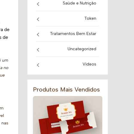
Saúde e Nutrição
Token
a
ra de
Tratamentos Bem Estar
s de
Uncategorized
i um
Vídeos
ja no
que
Produtos Mais Vendidos
im
el
e nas