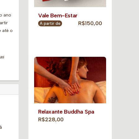
Vale Bem-Estar
do ano
R$150,00
rtir
A partir de
 até o
sas
Relaxante Buddha Spa
R$228,00
á