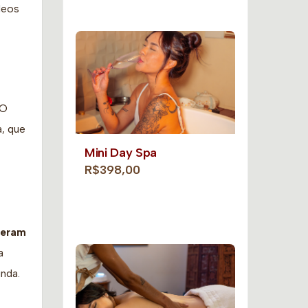
leos
 O
a, que
Mini Day Spa
R$398,00
geram
a
nda.