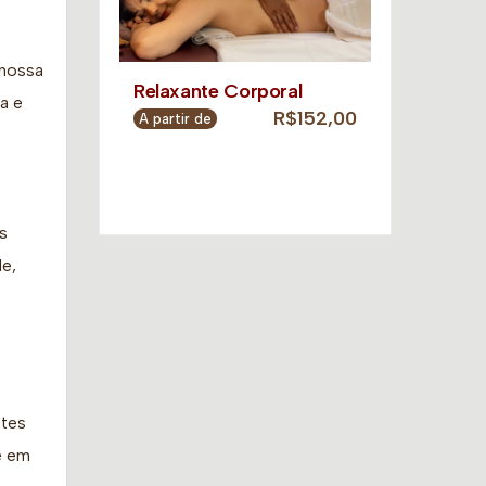
 nossa
Relaxante Corporal
a e
R$152,00
A partir de
s
de,
ntes
e em