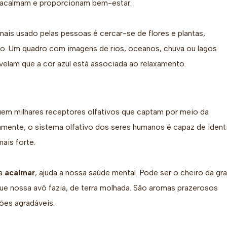
os acalmam e proporcionam bem-estar.
mais usado pelas pessoas é cercar-se de flores e plantas,
ho. Um quadro com imagens de rios, oceanos, chuva ou lagos
elam que a cor azul está associada ao relaxamento.
uem milhares receptores olfativos que captam por meio da
amente, o sistema olfativo dos seres humanos é capaz de identi
ais forte.
ra
acalmar
, ajuda a nossa saúde mental. Pode ser o cheiro da gr
ue nossa avó fazia, de terra molhada. São aromas prazerosos
es agradáveis.