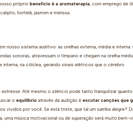
 nosso próprio
benefício é a aromaterapia
, com emprego de ó
calipto, hortelã, jasmim e melissa.
m nosso sistema auditivo: as orelhas externa, média e interna.
s ondas sonoras, atravessam o tímpano e chegam na orelha médi
interna, na cólclea, gerando sinais elétricos que o cérebro
estresse. Até mesmo o silêncio pode tanto tranquilizar quanto
buscar o
equilíbrio
através da audição é
escutar canções que 
 vividos por você. Se está triste, que tal um samba alegre? D
, uma música motivacional ou de superação será muito bem-vi