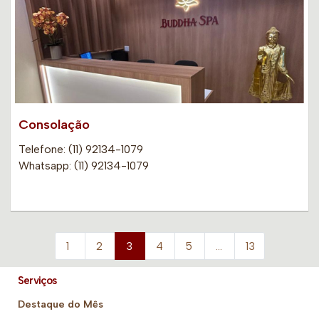
Consolação
Telefone: (11) 92134-1079
Whatsapp: (11) 92134-1079
1
2
3
4
5
…
13
Serviços
Destaque do Mês