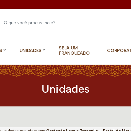
Select 
SEJA UM
S
UNIDADES
CORPORA
FRANQUEADO
Unidades
o unidades que oferecem:
Gestação Leve e Tranquila – Portal do Mor