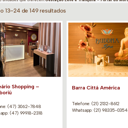
do 13–24 de 149 resultados
eário Shopping –
Barra Cittá América
oriú
Telefone: (21) 2132-8612
one: (47) 3062-7848
Whatsapp: (21) 98335-0354
app: (47) 99918-2318