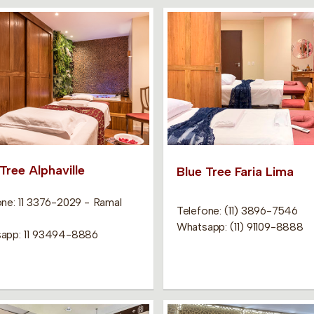
Tree Alphaville
Blue Tree Faria Lima
one: 11 3376-2029 - Ramal
Telefone: (11) 3896-7546
Whatsapp: (11) 91109-8888
app: 11 93494-8886