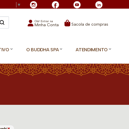
Language
▼
Olá! Entrar na
Sacola de compras
Minha Conta
TIVO
O BUDDHA SPA
ATENDIMENTO
×
umbi