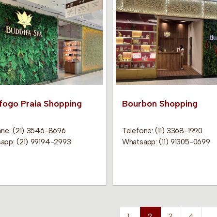
fogo Praia Shopping
Bourbon Shopping
one: (21) 3546-8696
Telefone: (11) 3368-1990
app: (21) 99194-2993
Whatsapp: (11) 91305-0699
1
2
3
4
…