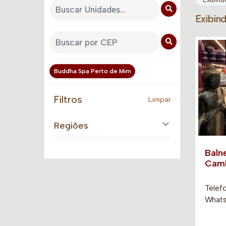
Exibin
Buddha Spa Perto de Mim
Filtros
Limpar
Regiões
Baln
Camb
Telef
Whats