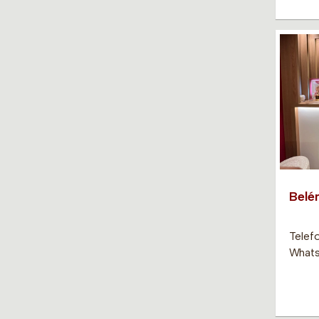
Belé
Telef
Whats