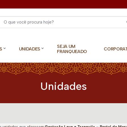
Select 
SEJA UM
S
UNIDADES
CORPORA
FRANQUEADO
Unidades
o unidades que oferecem:
Gestação Leve e Tranquila – Portal do Mor