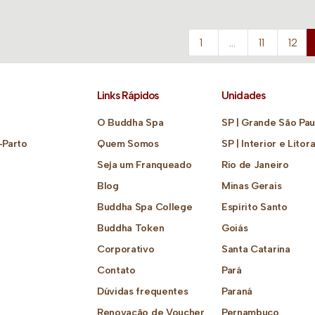
1
…
11
12
Links Rápidos
Unidades
O Buddha Spa
SP | Grande São Pau
-Parto
Quem Somos
SP | Interior e Litora
Seja um Franqueado
Rio de Janeiro
Blog
Minas Gerais
Buddha Spa College
Espírito Santo
Buddha Token
Goiás
Corporativo
Santa Catarina
Contato
Pará
Dúvidas frequentes
Paraná
Renovação de Voucher
Pernambuco