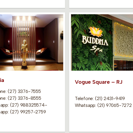
ia
Vogue Square – RJ
one: (27) 3376-7555
one: (27) 3376-8555
Telefone: (21) 2431-9419
app: (27) 988325574-
Whatsapp: (21) 97065-7272
app: (27) 99257-2759