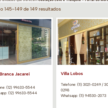
do 145–149 de 149 resultados
Villa Lobos
 Branca Jacareí
Telefone: (11) 3021-0249 / 3
one: (12) 99633-5544
0298
app: (12) 99633-5544
Whatsapp: (11) 94530-2073