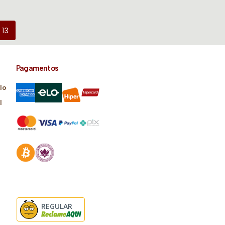
13
Pagamentos
lo
l
REGULAR