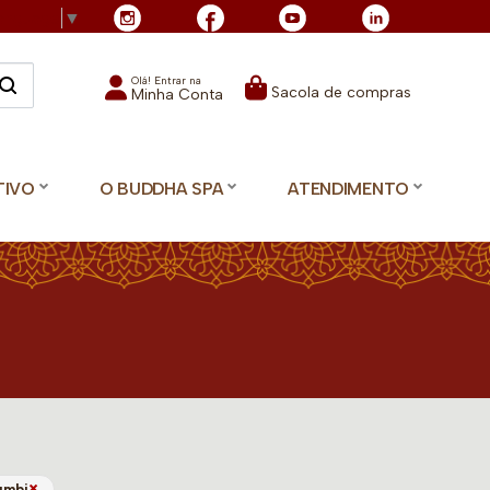
Language
▼
Olá! Entrar na
Sacola de compras
Minha Conta
TIVO
O BUDDHA SPA
ATENDIMENTO
×
umbi