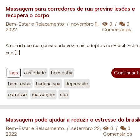
Massagem para corredores de rua previne lesões e
recupera o corpo
Bem-Estar e Relaxamento
/
novembro 11,
0
/
0
2022
Comentários
A corrida de rua ganha cada vez mais adeptos no Brasil. Esti
que […]
Tags:
ansiedade
bem estar
Continuar 
bem-estar
buddha spa
depressão
estresse
massagem
spa
Massagem pode ajudar a reduzir o estresse do brasil
Bem-Estar e Relaxamento
/
setembro 22,
0
/
0
2022
Comentários