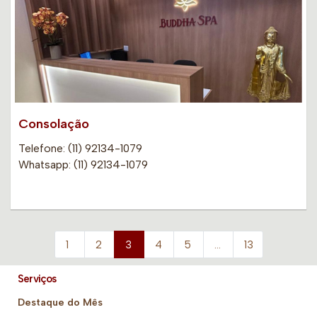
Consolação
Telefone: (11) 92134-1079
Whatsapp: (11) 92134-1079
1
2
3
4
5
…
13
Serviços
Destaque do Mês