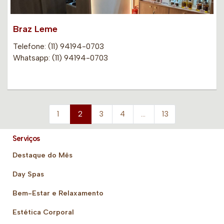
Braz Leme
Telefone: (11) 94194-0703
Whatsapp: (11) 94194-0703
1
2
3
4
…
13
Serviços
Destaque do Mês
Day Spas
Bem-Estar e Relaxamento
Estética Corporal