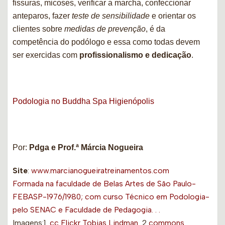
fissuras, micoses, verificar a marcha, confeccionar
anteparos, fazer
teste de sensibilidade
e orientar os
clientes sobre
medidas de prevenção
, é da
competência do podólogo e essa como todas devem
ser exercidas com
profissionalismo e dedicação
.
Podologia no Buddha Spa Higienópolis
Por:
Pdga e Prof.ª Márcia Nogueira
Site
:
www.marcianogueiratreinamentos.com
Formada na faculdade de Belas Artes de São Paulo-
FEBASP-1976/1980; com curso Técnico em Podologia-
pelo SENAC e Faculdade de Pedagogia. . .
Imagens:1
cc
Flickr Tobias Lindman
2
commons