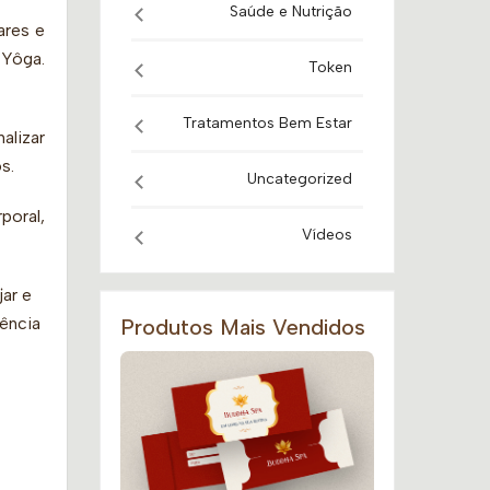
Saúde e Nutrição
ares e
Yôga.
Token
Tratamentos Bem Estar
alizar
s.
Uncategorized
poral,
Vídeos
ar e
ência
Produtos Mais Vendidos