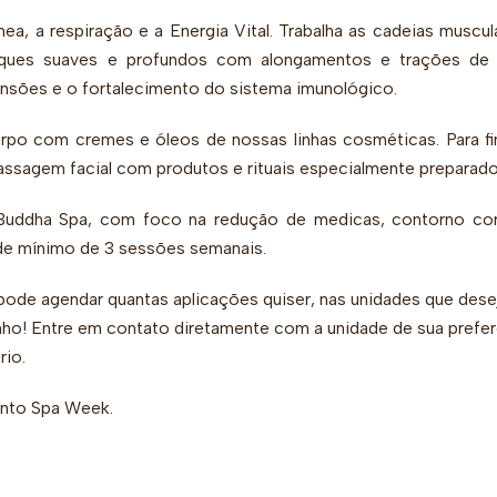
a, a respiração e a Energia Vital. Trabalha as cadeias muscul
oques suaves e profundos com alongamentos e trações de 
tensões e o fortalecimento do sistema imunológico.
po com cremes e óleos de nossas linhas cosméticas. Para fin
ssagem facial com produtos e rituais especialmente preparado
Buddha Spa, com foco na redução de medicas, contorno cor
de mínimo de 3 sessões semanais.
pode agendar quantas aplicações quiser, nas unidades que desej
ho! Entre em contato diretamente com a unidade de sua prefer
rio.
ento Spa Week.