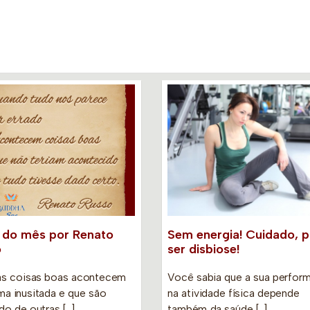
 do mês por Renato
Sem energia! Cuidado, 
o
ser disbiose!
as coisas boas acontecem
Você sabia que a sua perfor
ma inusitada e que são
na atividade física depende
do de outras […]
também da saúde […]