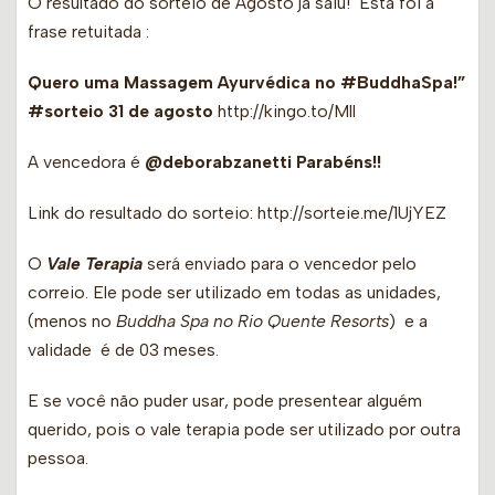
O resultado do sorteio de Agosto já saiu! Esta foi a
frase retuitada :
Quero uma Massagem Ayurvédica no #BuddhaSpa!”
#sorteio 31 de agosto
http://kingo.to/Mll
A vencedora é
@deborabzanetti Parabéns!!
Link do resultado do sorteio: http://sorteie.me/1UjYEZ
O
Vale Terapia
será enviado para o vencedor pelo
correio. Ele pode ser utilizado em todas as unidades,
(menos no
Buddha Spa no Rio Quente Resorts
) e a
validade é de 03 meses.
E se você não puder usar, pode presentear alguém
querido, pois o vale terapia pode ser utilizado por outra
pessoa.