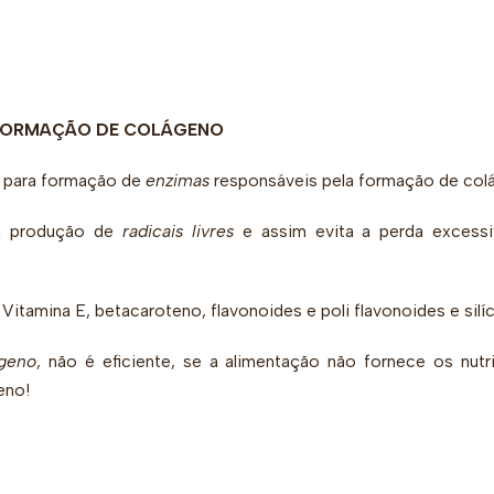
 FORMAÇÃO DE COLÁGENO
 para formação de
enzimas
responsáveis pela formação de col
 a produção de
radicais livres
e assim evita a perda excess
tamina E, betacaroteno, flavonoides e poli flavonoides e silíc
ágeno
, não é eficiente, se a alimentação não fornece os nutr
eno!