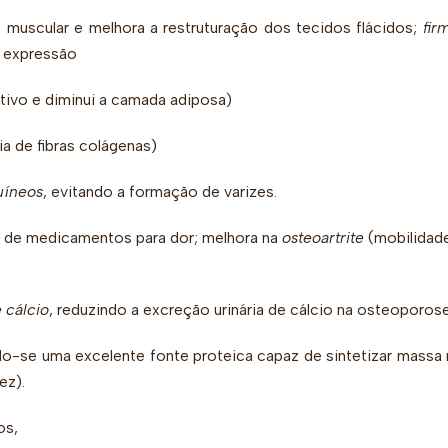
muscular e melhora a restruturação dos tecidos flácidos;
fir
e expressão
tivo e diminui a camada adiposa)
ia de fibras colágenas)
uíneos
, evitando a formação de varizes.
o de medicamentos para dor; melhora na
osteoartrite
(mobilidad
 cálcio
, reduzindo a excreção urinária de cálcio na osteoporose
do-se uma excelente fonte proteica capaz de sintetizar massa
ez).
os,