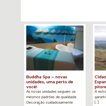
Buddha Spa – novas
Cidad
unidades, uma perto de
Espan
você!
pitor
As novas unidades seguem os
A estr
mesmos padrões de qualidade.
garant
Decoração cuidadosamente
[…]