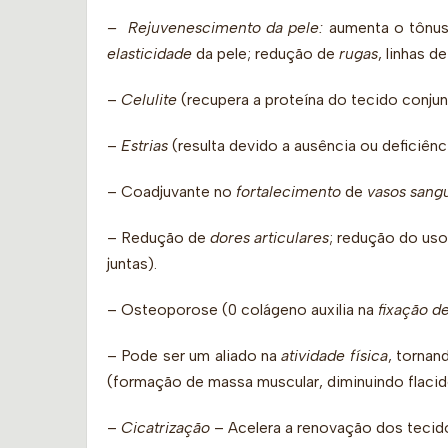
– Rejuvenescimento da pele:
aumenta o tônus 
elasticidade
da pele; redução de
rugas
, linhas d
–
Celulite
(recupera a proteína do tecido conjun
–
Estrias
(resulta devido a ausência ou deficiênc
– Coadjuvante no
fortalecimento
de
vasos sang
– Redução de
dores articulares
; redução do us
juntas).
– Osteoporose (0 colágeno auxilia na
fixação de
– Pode ser um aliado na
atividade física
, tornan
(formação de massa muscular, diminuindo flacid
–
Cicatrização
– Acelera a renovação dos tecid