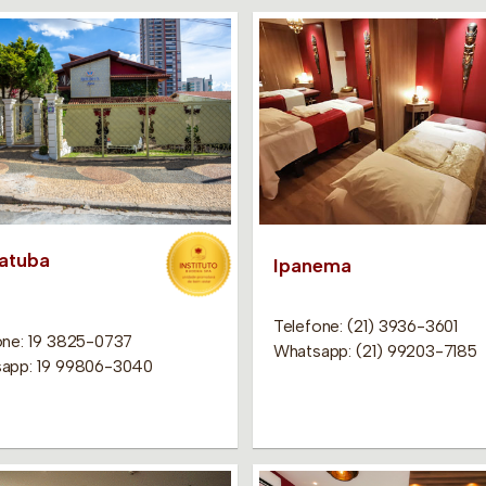
iatuba
Ipanema
Telefone: (21) 3936-3601
one: 19 3825-0737
Whatsapp: (21) 99203-7185
app: 19 99806-3040