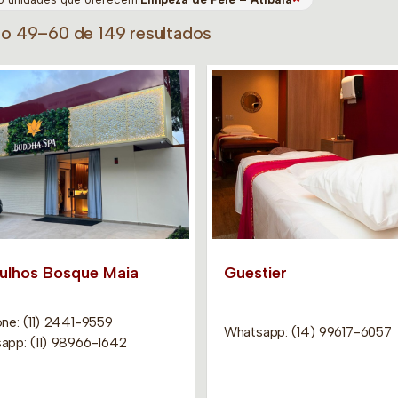
do 49–60 de 149 resultados
ulhos Bosque Maia
Guestier
ne: (11) 2441-9559
Whatsapp: (14) 99617-6057
app: (11) 98966-1642