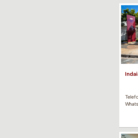
Inda
Telef
Whats