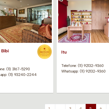
 Bibi
Itu
Telefone: (11) 92132-9360
ne: (11) 3167-5290
Whatsapp: (11) 92132-9360
app: (11) 93240-2244
1
…
3
4
5
6