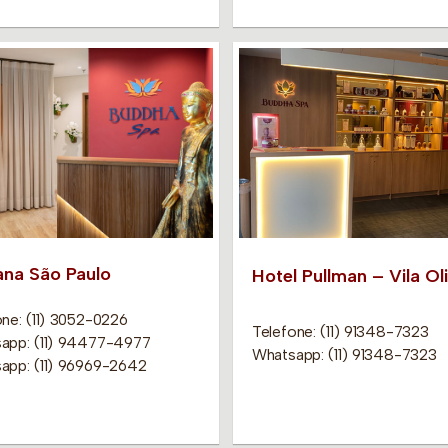
ana São Paulo
Hotel Pullman – Vila Ol
one: (11) 3052-0226
Telefone: (11) 91348-7323
app: (11) 94477-4977
Whatsapp: (11) 91348-7323
app: (11) 96969-2642