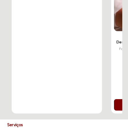
F
Despo
Foco
Serviços