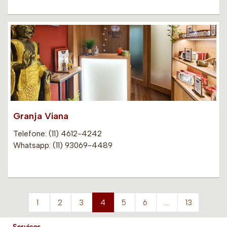
Granja Viana
Telefone: (11) 4612-4242
Whatsapp: (11) 93069-4489
1
2
3
4
5
6
…
13