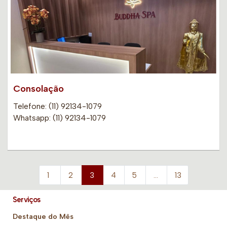
Consolação
Telefone: (11) 92134-1079
Whatsapp: (11) 92134-1079
1
2
3
4
5
…
13
Serviços
Destaque do Mês