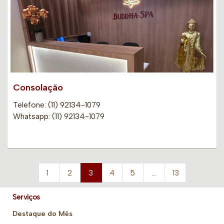
Consolação
Telefone: (11) 92134-1079
Whatsapp: (11) 92134-1079
1
2
3
4
5
…
13
Serviços
Destaque do Mês