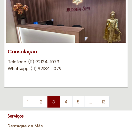
Consolação
Telefone: (11) 92134-1079
Whatsapp: (11) 92134-1079
1
2
3
4
5
…
13
Serviços
Destaque do Mês