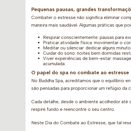
Pequenas pausas, grandes transformaç
Combater o estresse não significa eliminar comp
maneira mais saudável. Algumas práticas que pod
Respirar conscientemente: pausas para exe
Praticar atividade física: movimentar o cor
Meditar ou silenciar: dedicar alguns minu
Cuidar do sono: noites bem dormidas res
Viver experiências de bem-estar: massag
acumulada.
O papel do spa no combate ao estresse
No Buddha Spa, acreditamos que o equilíbrio en
são pensadas para proporcionar um refúgio da c
Cada detalhe, desde o ambiente acolhedor até o
respire fundo e reencontre o seu centro.
Neste Dia do Combate ao Estresse, que tal re