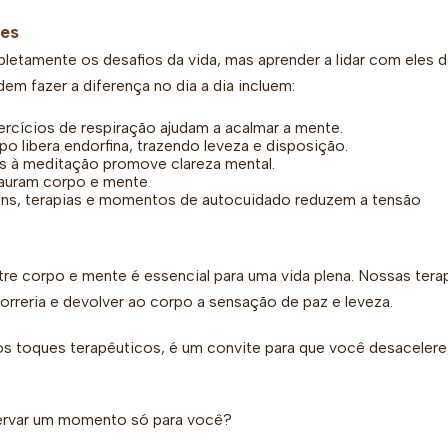
ões
letamente os desafios da vida, mas aprender a lidar com eles 
em fazer a diferença no dia a dia incluem:
rcícios de respiração ajudam a acalmar a mente.
po libera endorfina, trazendo leveza e disposição.
tos à meditação promove clareza mental.
tauram corpo e mente.
ens, terapias e momentos de autocuidado reduzem a tensão
tre corpo e mente é essencial para uma vida plena. Nossas tera
orreria e devolver ao corpo a sensação de paz e leveza.
s toques terapêuticos, é um convite para que você desacelere
servar um momento só para você?