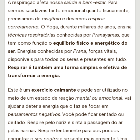
A respiração afeta nossa
saúde e bem-estar
. Para
sermos saudáveis tanto emocional quanto fisicamente,
precisamos de
oxigênio
e devemos
respirar
corretamente.
O Yoga
,
durante milhares de anos, ensina
técnicas respiratórias
conhecidas por
Pranayamas
, que
tem como função o
equilíbrio físico e energético do
ser
. Energias conhecidas por
Prana
, forças vitais,
disponíveis para todos os seres e presentes em tudo.
Respirar é também uma forma simples e efetiva de
transformar a energia.
Este é um
exercício calmante
e pode ser utilizado no
meio de um estado de reação
mental ou emocional
, vai
ajudar a deter a energia que o faz se focar em
pensamentos negativos
. Você pode ficar sentado ou
deitado. Respire pelo nariz e sinta a passagem do ar
pelas narinas. Respire lentamente para aos poucos
encontrar o
seu centro
e se sentir mais presente. Uma