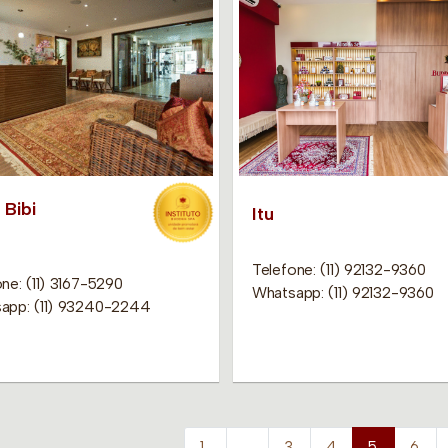
 Bibi
Itu
Telefone: (11) 92132-9360
ne: (11) 3167-5290
Whatsapp: (11) 92132-9360
app: (11) 93240-2244
1
…
3
4
5
6