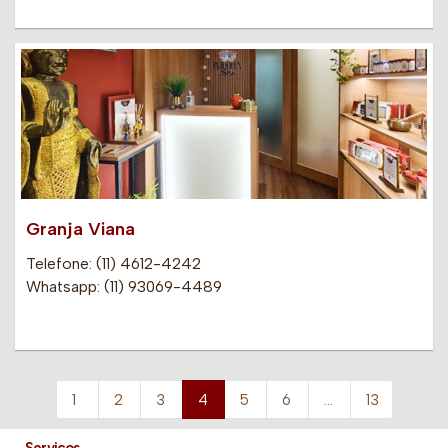
Granja Viana
Telefone: (11) 4612-4242
Whatsapp: (11) 93069-4489
1
2
3
4
5
6
…
13