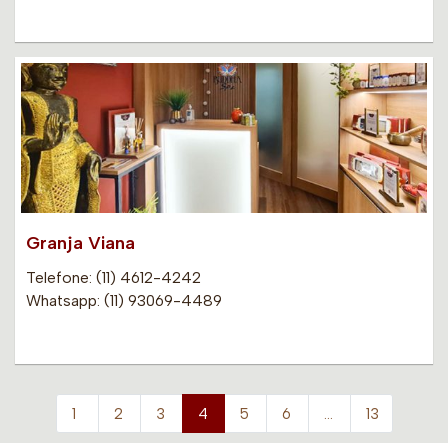
Granja Viana
Telefone: (11) 4612-4242
Whatsapp: (11) 93069-4489
1
2
3
4
5
6
…
13