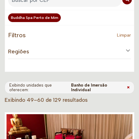
Buddha Spa Perto de Mim
Filtros
Limpar
Regiões
Exibindo unidades que
Banho de Imersão
×
oferecem:
Individual
Exibindo 49–60 de 129 resultados