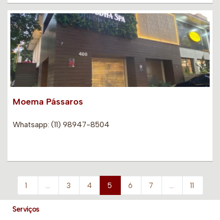
Moema Pássaros
Whatsapp: (11) 98947-8504
1
…
3
4
5
6
7
…
11
Serviços