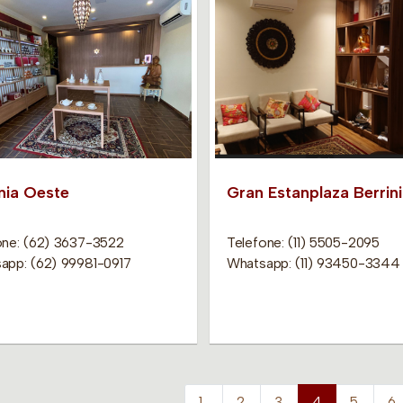
nia Oeste
Gran Estanplaza Berrini
one: (62) 3637-3522
Telefone: (11) 5505-2095
app: (62) 99981-0917
Whatsapp: (11) 93450-3344
1
2
3
4
5
6