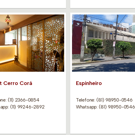
it Cerro Corá
Espinheiro
one: (11) 2366-0854
Telefone: (81) 98950-0546
app: (11) 99246-2892
Whatsapp: (81) 98950-0546