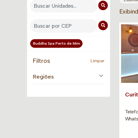
Exibin
Buddha Spa Perto de Mim
Filtros
Limpar
Regiões
Curit
Telefo
Whatsa