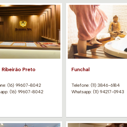
 Ribeirão Preto
Funchal
one: (16) 99607-8042
Telefone: (11) 3846-6184
app: (16) 99607-8042
Whatsapp: (11) 94217-0943