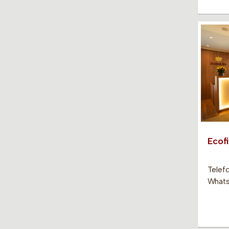
Ecof
Telef
Whats