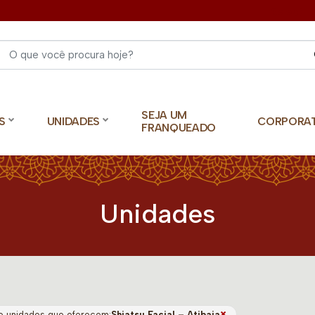
Select 
SEJA UM
S
UNIDADES
CORPORA
FRANQUEADO
Unidades
×
o unidades que oferecem:
Shiatsu Facial – Atibaia