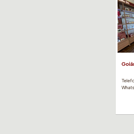
Goiâ
Telef
Whats