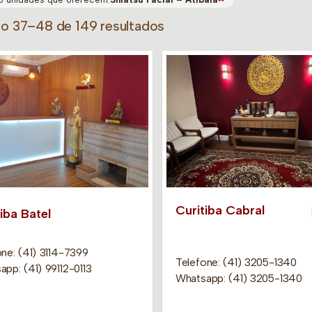
do 37–48 de 149 resultados
Curitiba Cabral
iba Batel
ne: (41) 3114-7399
Telefone: (41) 3205-1340
pp: (41) 99112-0113
Whatsapp: (41) 3205-1340