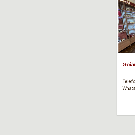
Goiâ
Telef
Whats