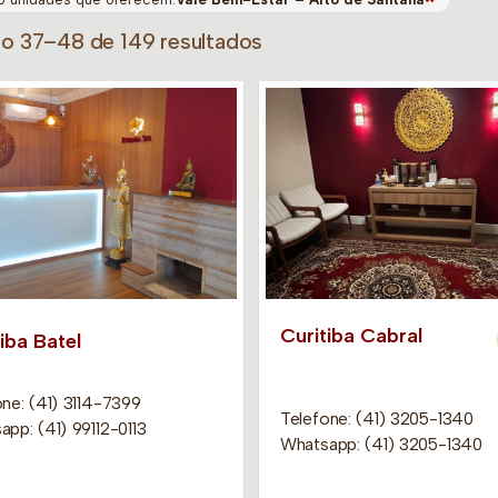
do 37–48 de 149 resultados
Curitiba Cabral
iba Batel
ne: (41) 3114-7399
Telefone: (41) 3205-1340
pp: (41) 99112-0113
Whatsapp: (41) 3205-1340