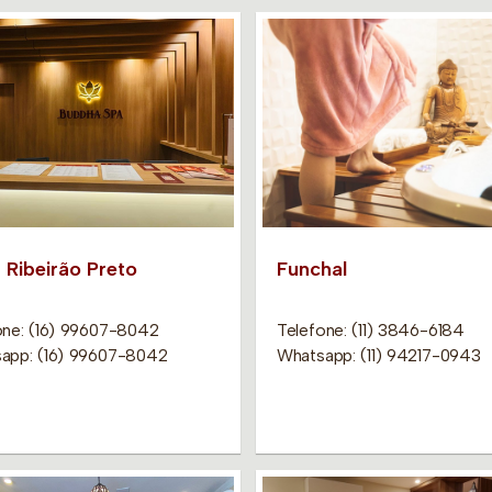
 Ribeirão Preto
Funchal
one: (16) 99607-8042
Telefone: (11) 3846-6184
app: (16) 99607-8042
Whatsapp: (11) 94217-0943