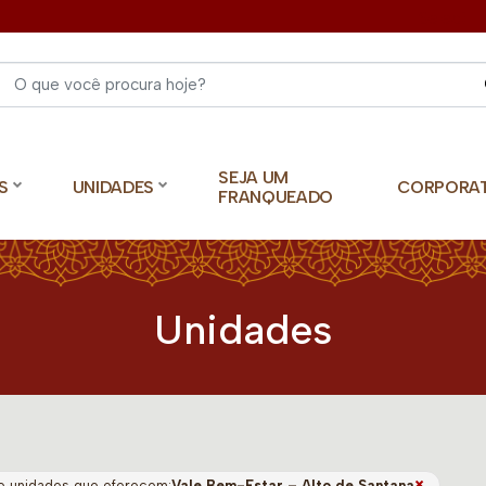
Select 
SEJA UM
S
UNIDADES
CORPORA
FRANQUEADO
Unidades
×
o unidades que oferecem:
Vale Bem-Estar – Alto de Santana