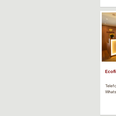
Ecof
Telef
Whats