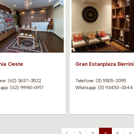
nia Oeste
Gran Estanplaza Berrini
one: (62) 3637-3522
Telefone: (11) 5505-2095
app: (62) 99981-0917
Whatsapp: (11) 93450-3344
1
2
3
4
5
6