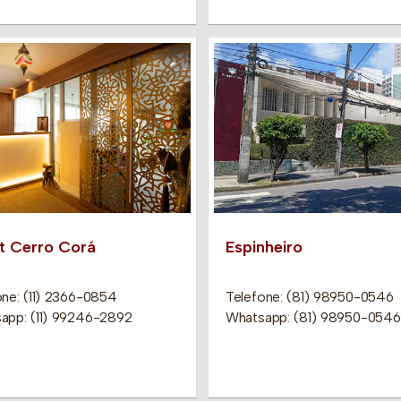
it Cerro Corá
Espinheiro
one: (11) 2366-0854
Telefone: (81) 98950-0546
app: (11) 99246-2892
Whatsapp: (81) 98950-0546