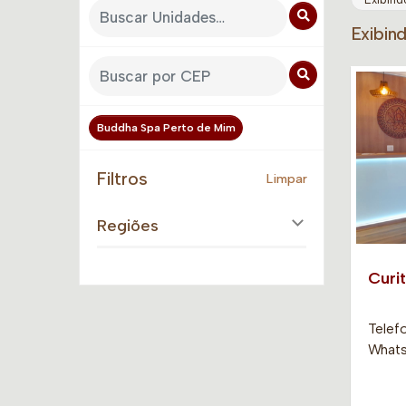
Exibin
Buddha Spa Perto de Mim
Filtros
Limpar
Regiões
Curit
Telefo
Whatsa