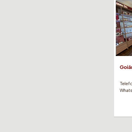
Goiâ
Telef
Whats