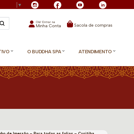
Language
▼
Olá! Entrar na
Sacola de compras
Minha Conta
TIVO
O BUDDHA SPA
ATENDIMENTO
ho de Imersão – Para todas as folias – Curitiba