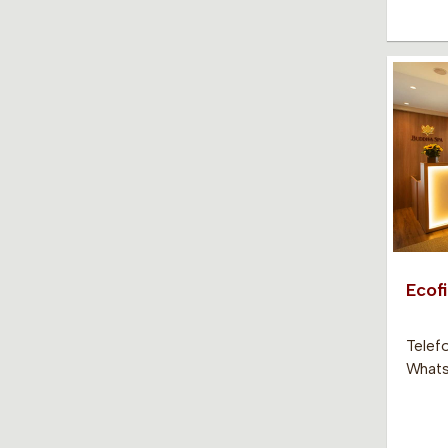
Ecof
Telef
Whats