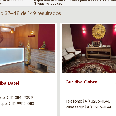
em:
Shopping Jockey
do 37–48 de 149 resultados
Curitiba Cabral
iba Batel
ne: (41) 3114-7399
Telefone: (41) 3205-1340
pp: (41) 99112-0113
Whatsapp: (41) 3205-1340