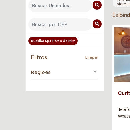
oferec
Exibin
Buddha Spa Perto de Mim
Filtros
Limpar
Regiões
Curit
Telefo
Whatsa