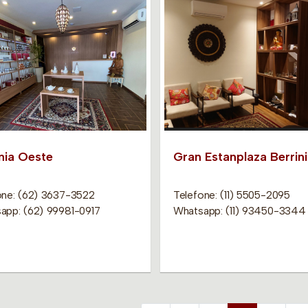
nia Oeste
Gran Estanplaza Berrini
one: (62) 3637-3522
Telefone: (11) 5505-2095
app: (62) 99981-0917
Whatsapp: (11) 93450-3344