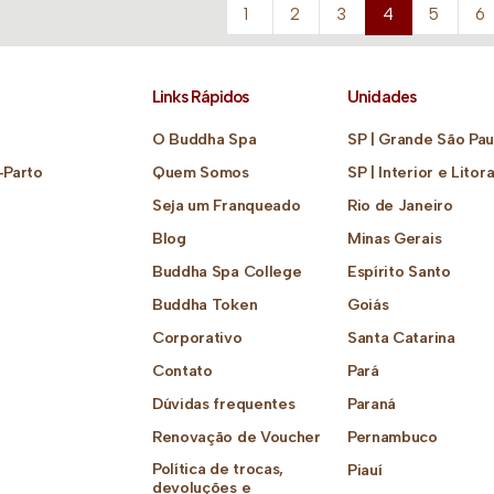
1
2
3
4
5
6
Links Rápidos
Unidades
O Buddha Spa
SP | Grande São Pau
-Parto
Quem Somos
SP | Interior e Litora
Seja um Franqueado
Rio de Janeiro
Blog
Minas Gerais
Buddha Spa College
Espírito Santo
Buddha Token
Goiás
Corporativo
Santa Catarina
Contato
Pará
Dúvidas frequentes
Paraná
Renovação de Voucher
Pernambuco
Política de trocas,
Piauí
devoluções e