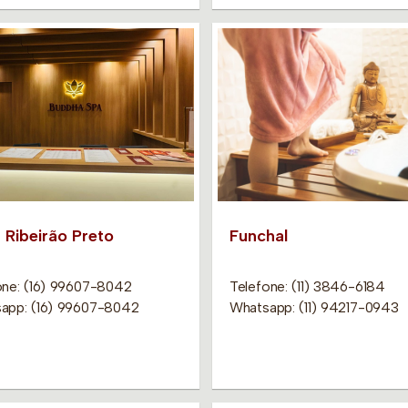
 Ribeirão Preto
Funchal
one: (16) 99607-8042
Telefone: (11) 3846-6184
app: (16) 99607-8042
Whatsapp: (11) 94217-0943