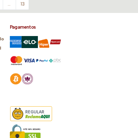
…
13
Pagamentos
lo
l
REGULAR