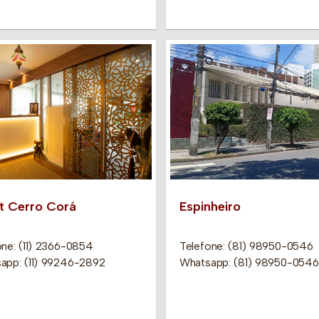
it Cerro Corá
Espinheiro
one: (11) 2366-0854
Telefone: (81) 98950-0546
app: (11) 99246-2892
Whatsapp: (81) 98950-0546