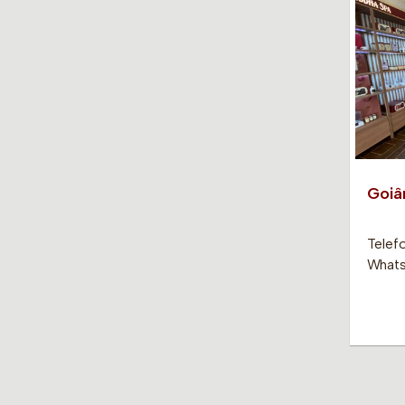
Goiâ
Telef
Whats