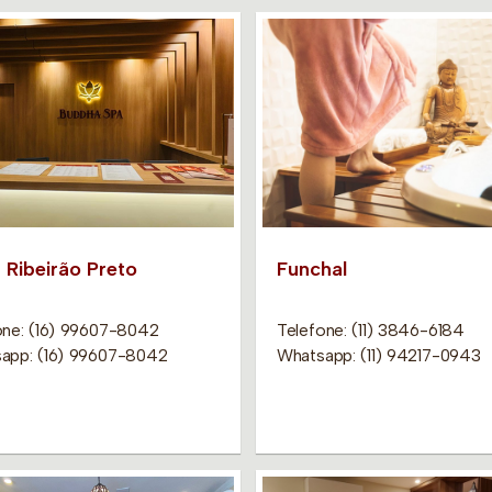
 Ribeirão Preto
Funchal
one: (16) 99607-8042
Telefone: (11) 3846-6184
app: (16) 99607-8042
Whatsapp: (11) 94217-0943