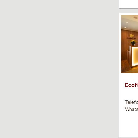
Ecof
Telef
Whats