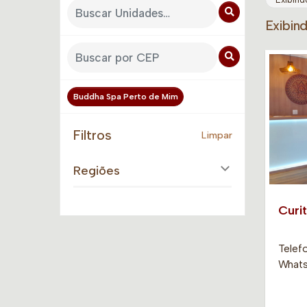
Exibin
Buddha Spa Perto de Mim
Filtros
Limpar
Regiões
Curit
Telefo
Whatsa