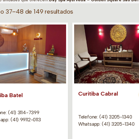
do 37–48 de 149 resultados
Curitiba Cabral
iba Batel
ne: (41) 3114-7399
Telefone: (41) 3205-1340
pp: (41) 99112-0113
Whatsapp: (41) 3205-1340