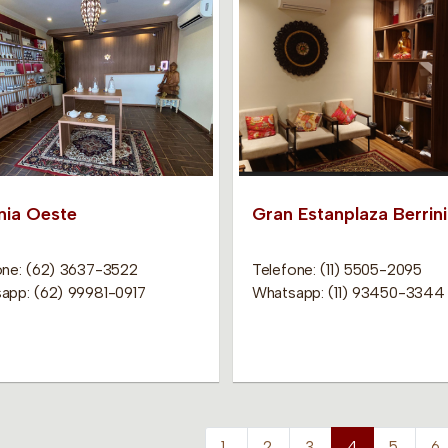
nia Oeste
Gran Estanplaza Berrini
one: (62) 3637-3522
Telefone: (11) 5505-2095
app: (62) 99981-0917
Whatsapp: (11) 93450-3344
1
2
3
4
5
6