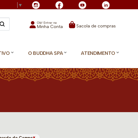
Language
▼
Olá! Entrar na
Sacola de compras
Minha Conta
TIVO
O BUDDHA SPA
ATENDIMENTO
×
rnardo do Campo