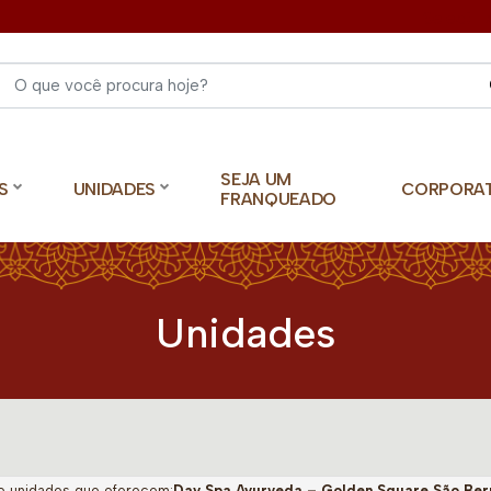
Select 
SEJA UM
S
UNIDADES
CORPORA
FRANQUEADO
Unidades
o unidades que oferecem:
Day Spa Ayurveda – Golden Square São Be