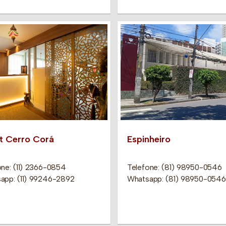
it Cerro Corá
Espinheiro
one: (11) 2366-0854
Telefone: (81) 98950-0546
app: (11) 99246-2892
Whatsapp: (81) 98950-0546