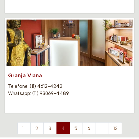
Granja Viana
Telefone: (11) 4612-4242
Whatsapp: (11) 93069-4489
1
2
3
4
5
6
…
13