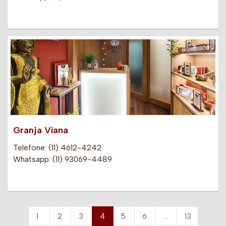
Granja Viana
Telefone: (11) 4612-4242
Whatsapp: (11) 93069-4489
1
2
3
4
5
6
…
13