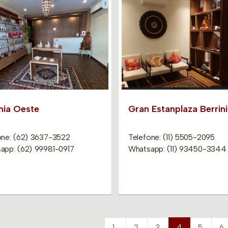
nia Oeste
Gran Estanplaza Berrini
one: (62) 3637-3522
Telefone: (11) 5505-2095
app: (62) 99981-0917
Whatsapp: (11) 93450-3344
1
2
3
4
5
6