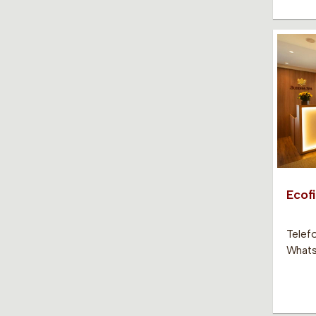
Ecof
Telef
Whats