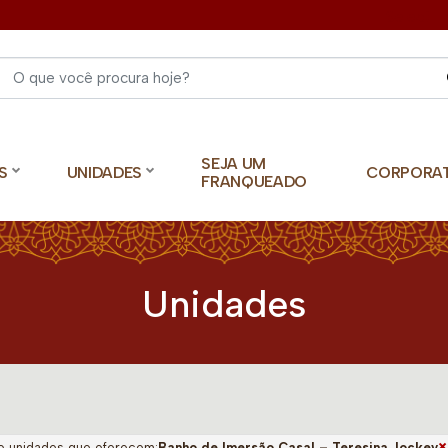
Select 
SEJA UM
S
UNIDADES
CORPORA
FRANQUEADO
Unidades
×
o unidades que oferecem:
Banho de Imersão Casal – Teresina Jockey