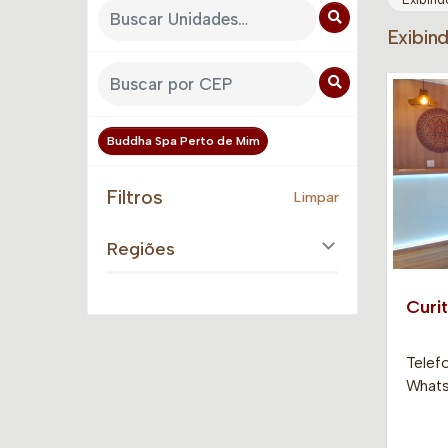
Exibin
Buddha Spa Perto de Mim
Filtros
Limpar
Regiões
Curit
Telefo
Whatsa