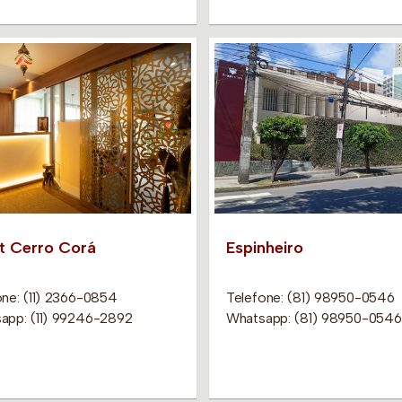
it Cerro Corá
Espinheiro
one: (11) 2366-0854
Telefone: (81) 98950-0546
app: (11) 99246-2892
Whatsapp: (81) 98950-0546