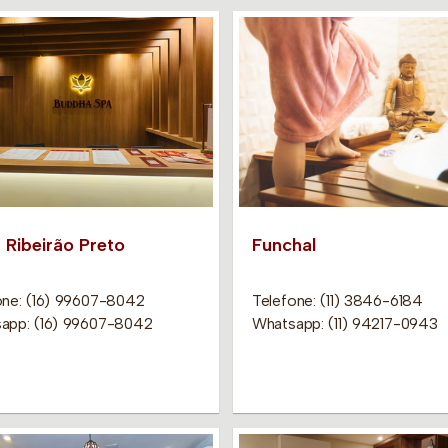
 Ribeirão Preto
Funchal
one: (16) 99607-8042
Telefone: (11) 3846-6184
app: (16) 99607-8042
Whatsapp: (11) 94217-0943