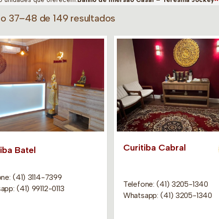
do 37–48 de 149 resultados
Curitiba Cabral
iba Batel
ne: (41) 3114-7399
Telefone: (41) 3205-1340
pp: (41) 99112-0113
Whatsapp: (41) 3205-1340