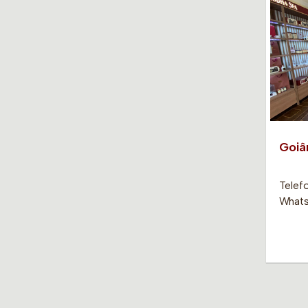
Goiâ
Telef
Whats