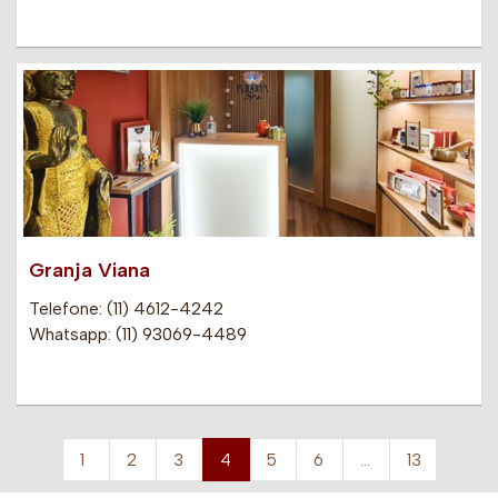
Granja Viana
Telefone: (11) 4612-4242
Whatsapp: (11) 93069-4489
1
2
3
4
5
6
…
13