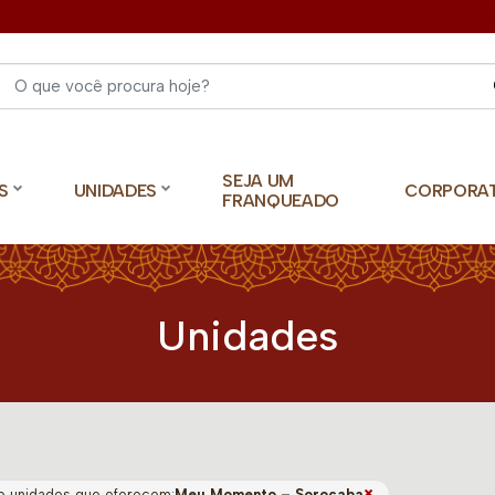
Select 
SEJA UM
S
UNIDADES
CORPORA
FRANQUEADO
Unidades
×
o unidades que oferecem:
Meu Momento – Sorocaba