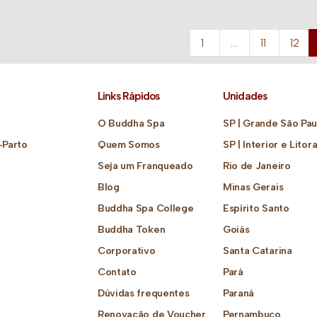
1
…
11
12
Links Rápidos
Unidades
O Buddha Spa
SP | Grande São Pau
-Parto
Quem Somos
SP | Interior e Litora
Seja um Franqueado
Rio de Janeiro
Blog
Minas Gerais
Buddha Spa College
Espírito Santo
Buddha Token
Goiás
Corporativo
Santa Catarina
Contato
Pará
Dúvidas frequentes
Paraná
Renovação de Voucher
Pernambuco