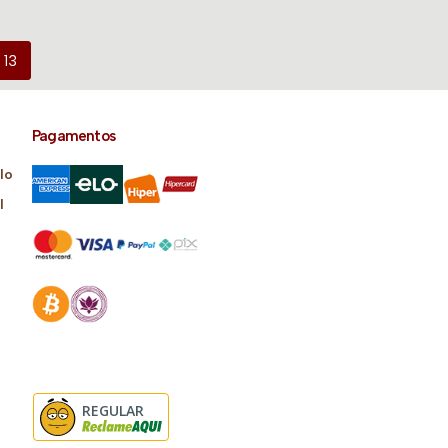
13
Pagamentos
lo
l
REGULAR