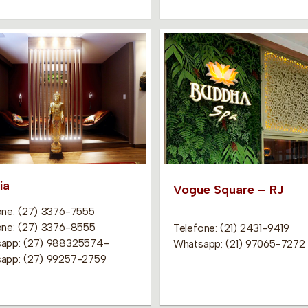
ia
Vogue Square – RJ
one: (27) 3376-7555
one: (27) 3376-8555
Telefone: (21) 2431-9419
app: (27) 988325574-
Whatsapp: (21) 97065-7272
app: (27) 99257-2759