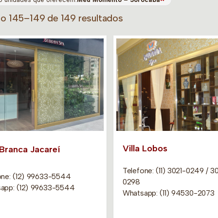
do 145–149 de 149 resultados
Villa Lobos
 Branca Jacareí
Telefone: (11) 3021-0249 / 3
one: (12) 99633-5544
0298
app: (12) 99633-5544
Whatsapp: (11) 94530-2073