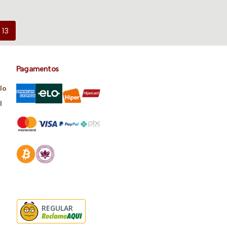
13
Pagamentos
lo
l
REGULAR