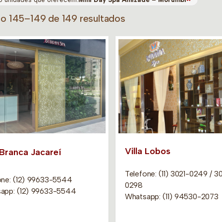
do 145–149 de 149 resultados
Villa Lobos
 Branca Jacareí
Telefone: (11) 3021-0249 / 3
one: (12) 99633-5544
0298
app: (12) 99633-5544
Whatsapp: (11) 94530-2073