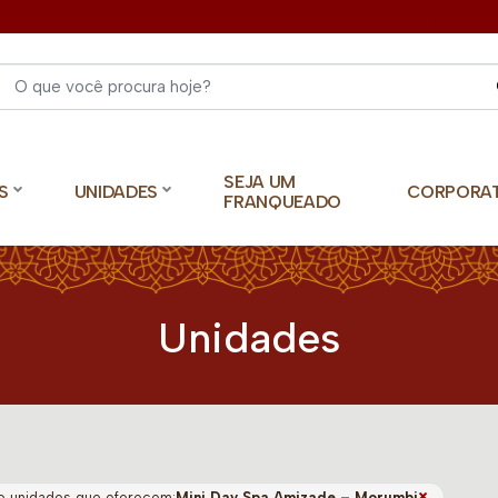
Select 
SEJA UM
S
UNIDADES
CORPORA
FRANQUEADO
Unidades
×
o unidades que oferecem:
Mini Day Spa Amizade – Morumbi