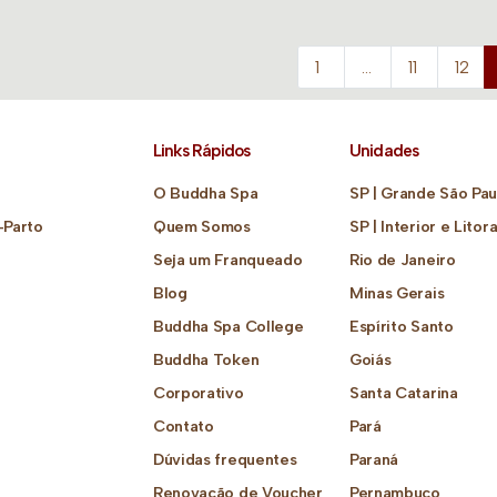
1
…
11
12
Links Rápidos
Unidades
O Buddha Spa
SP | Grande São Pau
-Parto
Quem Somos
SP | Interior e Litora
Seja um Franqueado
Rio de Janeiro
Blog
Minas Gerais
Buddha Spa College
Espírito Santo
Buddha Token
Goiás
Corporativo
Santa Catarina
Contato
Pará
Dúvidas frequentes
Paraná
Renovação de Voucher
Pernambuco