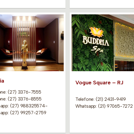
ia
Vogue Square – RJ
one: (27) 3376-7555
one: (27) 3376-8555
Telefone: (21) 2431-9419
app: (27) 988325574-
Whatsapp: (21) 97065-7272
app: (27) 99257-2759