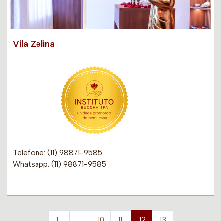
Vila Zelina
Telefone: (11) 98871-9585
Whatsapp: (11) 98871-9585
1
…
10
11
12
13