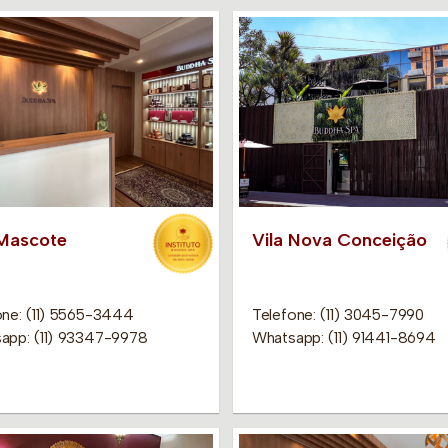
 Mascote
Vila Nova Conceição
one: (11) 5565-3444
Telefone: (11) 3045-7990
app: (11) 93347-9978
Whatsapp: (11) 91441-8694