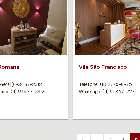
 Romana
Vila São Francisco
ne: (11) 93437-2312
Telefone: (11) 2776-0975
app: (11) 93437-2312
Whatsapp: (11) 95867-7275
1
…
10
11
12