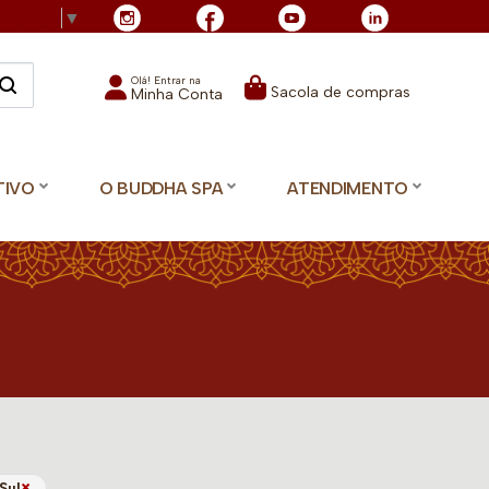
Language
▼
Olá! Entrar na
Sacola de compras
Minha Conta
TIVO
O BUDDHA SPA
ATENDIMENTO
×
Sul