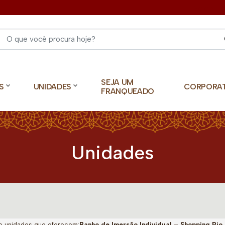
Select 
SEJA UM
S
UNIDADES
CORPORA
FRANQUEADO
Unidades
o unidades que oferecem:
Banho de Imersão Individual – Shopping Rio 