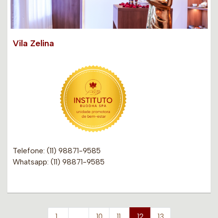
Vila Zelina
Telefone: (11) 98871-9585
Whatsapp: (11) 98871-9585
1
…
10
11
12
13