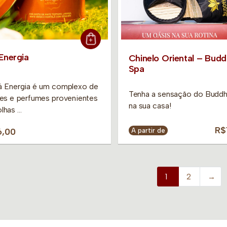
Energia
Chinelo Oriental – Bud
Spa
 Energia é um complexo de
Tenha a sensação do Buddh
es e perfumes provenientes
na sua casa!
olhas …
R$
6,00
A partir de
1
2
→