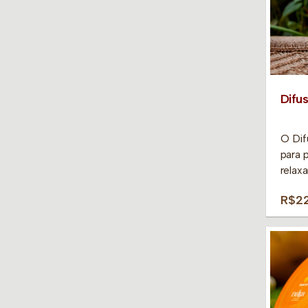
Difu
O Dif
para 
relax
R$22