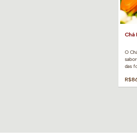
Chá 
O Chá
sabor
das f
R$8