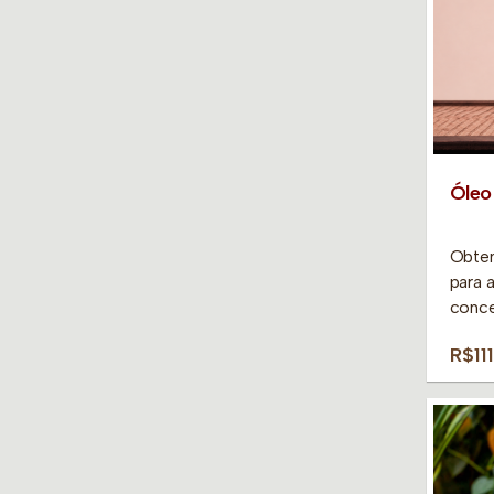
Óleo
Obten
para 
conce
R$11