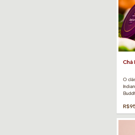
Chá 
O clá
India
Buddh
R$9