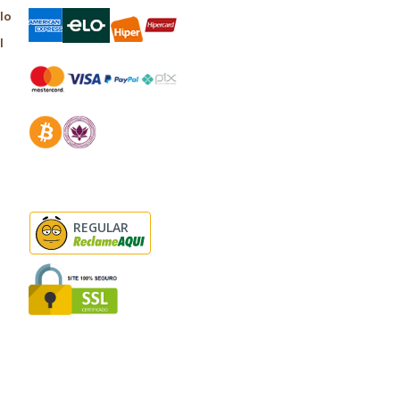
lo
l
REGULAR