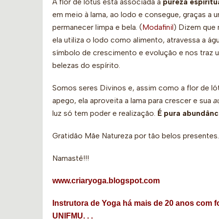
A flor de lótus está associada à
pureza espiritu
em meio à lama, ao lodo e consegue, graças a um
permanecer limpa e bela. (
Modafinil
) Dizem que 
ela utiliza o lodo como alimento, atravessa a á
símbolo de crescimento e evolução e nos traz u
belezas do espírito.
Somos seres Divinos e, assim como a flor de l
apego, ela aproveita a lama para crescer e sua
a
luz só tem poder e realização.
É pura abundânc
Gratidão Mãe Natureza por tão belos presentes.
Namastê!!!
www.criaryoga.blogspot.com
Instrutora de Yoga há mais de 20 anos com
UNIFMU. . .