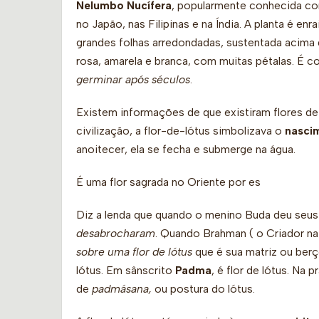
Nelumbo Nucífera
, popularmente conhecida como
no Japão, nas Filipinas e na Índia. A planta é e
grandes folhas arredondadas, sustentada acima 
rosa, amarela e branca, com muitas pétalas. É c
germinar após séculos
.
Existem informações de que existiram flores de 
civilização, a flor-de-lótus simbolizava o
nasci
anoitecer, ela se fecha e submerge na água.
É uma flor sagrada no Oriente por es
Diz a lenda que quando o menino Buda deu seus
desabrocharam
. Quando Brahman ( o Criador na 
sobre uma flor de lótus
que é sua matriz ou berç
lótus. Em sânscrito
Padma
, é flor de lótus. N
de
padmásana,
ou postura do lótus.