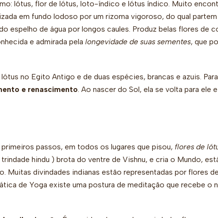
: lótus, flor de lótus, loto-índico e lótus índico. Muito encon
nraizada em fundo lodoso por um rizoma vigoroso, do qual partem
do espelho de água por longos caules. Produz belas flores de c
onhecida e admirada pela
longevidade de suas sementes
, que p
lótus no Egito Antigo e de duas espécies, brancas e azuis. Para
mento e renascimento
. Ao nascer do Sol, ela se volta para ele 
 primeiros passos, em todos os lugares que pisou,
flores de lót
trindade hindu ) brota do ventre de Vishnu, e cria o Mundo, est
o. Muitas divindades indianas estão representadas por flores d
a prática de Yoga existe uma postura de meditação que recebe o