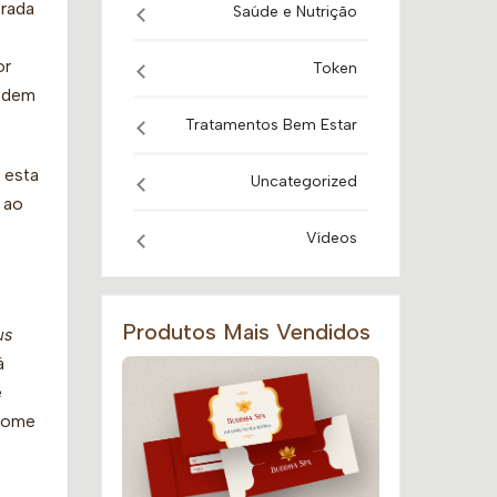
trada
Saúde e Nutrição
or
Token
odem
Tratamentos Bem Estar
 esta
Uncategorized
e ao
Vídeos
Produtos Mais Vendidos
us
á
e
 nome