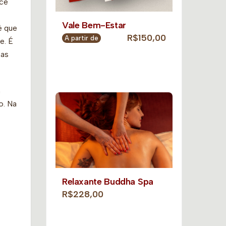
sce
Vale Bem-Estar
é que
R$150,00
A partir de
e. É
 as
m
o. Na
Relaxante Buddha Spa
R$228,00