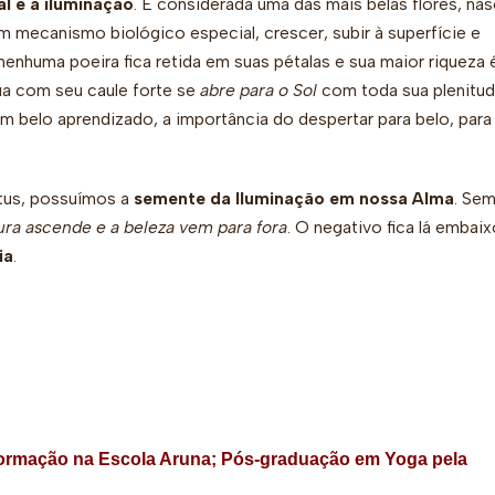
al e a iluminação
. É considerada uma das mais belas flores, na
 mecanismo biológico especial, crescer, subir à superfície e
nenhuma poeira fica retida em suas pétalas e sua maior riqueza 
gua com seu caule forte se
abre para o Sol
com toda sua plenitud
m belo aprendizado, a importância do despertar para belo, para
ótus, possuímos a
semente da Iluminação em nossa Alma
. Se
ura ascende e a beleza vem para fora
. O negativo fica lá embaix
ia
.
 formação na Escola Aruna; Pós-graduação em Yoga pela