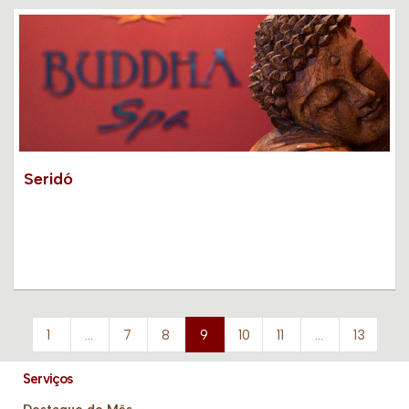
Seridó
1
…
7
8
9
10
11
…
13
Serviços