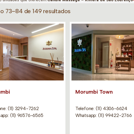
do 73–84 de 149 resultados
umbi
Morumbi Town
one: (11) 3294-7262
Telefone: (11) 4306-6624
app: (11) 96576-6565
Whatsapp: (11) 99422-2766