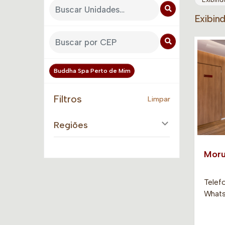
Exibin
Buddha Spa Perto de Mim
Filtros
Limpar
Regiões
Mor
Telef
Whats