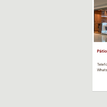
Pátio
Telef
Whats