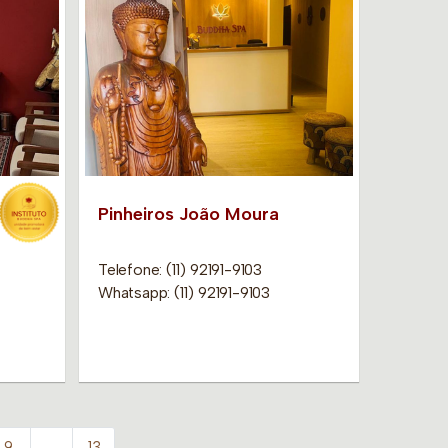
Pinheiros João Moura
Telefone: (11) 92191-9103
Whatsapp: (11) 92191-9103
9
…
13