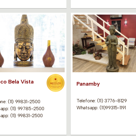
co Bela Vista
Panamby
Telefone: (11) 3776-8129
ne: (11) 99831-2500
Whatsapp: (11)99315-1191
app: (11) 99785-2500
app: (11) 99831-2500