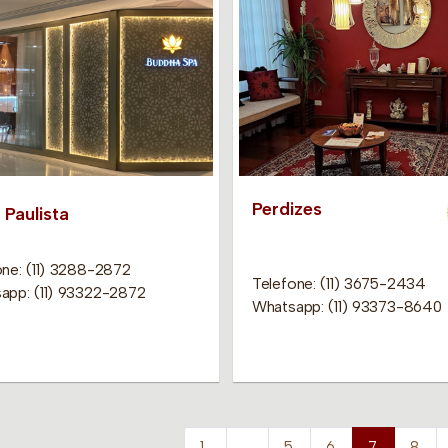
Perdizes
 Paulista
one: (11) 3288-2872
Telefone: (11) 3675-2434
app: (11) 93322-2872
Whatsapp: (11) 93373-8640
1
…
5
6
7
8