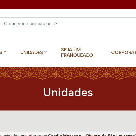
Select 
SEJA UM
S
UNIDADES
CORPORA
FRANQUEADO
Unidades
o unidades que oferecem:
Candle Massage – Riviera de São Lourenço