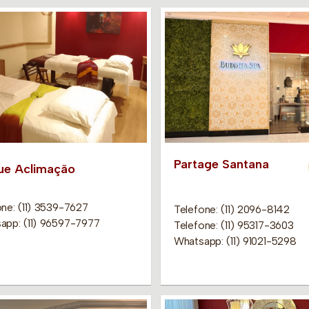
Partage Santana
ue Aclimação
one: (11) 3539-7627
Telefone: (11) 2096-8142
app: (11) 96597-7977
Telefone: (11) 95317-3603
Whatsapp: (11) 91021-5298