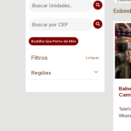
Exibin
Buddha Spa Perto de Mim
Filtros
Limpar
Regiões
Baln
Camb
Telef
Whats