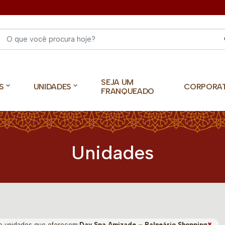
Select 
SEJA UM
S
UNIDADES
CORPORA
FRANQUEADO
Unidades
×
o unidades que oferecem:
Day Spa Amizade – Balneário Shopping