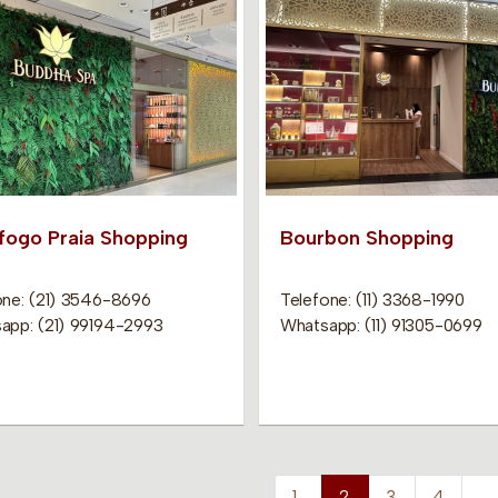
fogo Praia Shopping
Bourbon Shopping
one: (21) 3546-8696
Telefone: (11) 3368-1990
app: (21) 99194-2993
Whatsapp: (11) 91305-0699
1
2
3
4
…