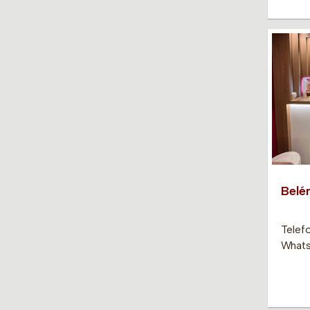
Belé
Telef
Whats