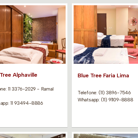
Tree Alphaville
Blue Tree Faria Lima
one: 11 3376-2029 - Ramal
Telefone: (11) 3896-7546
Whatsapp: (11) 91109-8888
app: 11 93494-8886