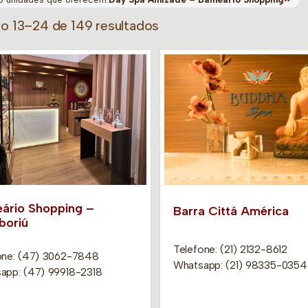
do 13–24 de 149 resultados
eário Shopping –
Barra Cittá América
oriú
Telefone: (21) 2132-8612
one: (47) 3062-7848
Whatsapp: (21) 98335-0354
app: (47) 99918-2318