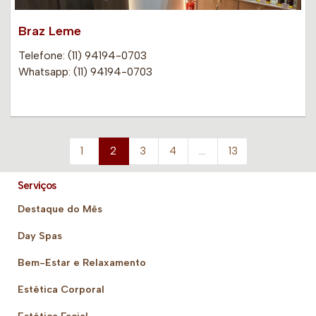
Braz Leme
Telefone: (11) 94194-0703
Whatsapp: (11) 94194-0703
1
2
3
4
…
13
Serviços
Destaque do Mês
Day Spas
Bem-Estar e Relaxamento
Estética Corporal
Estética Facial