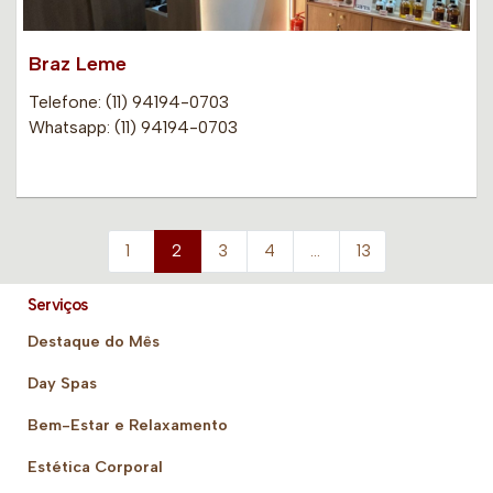
Braz Leme
Telefone: (11) 94194-0703
Whatsapp: (11) 94194-0703
1
2
3
4
…
13
Serviços
Destaque do Mês
Day Spas
Bem-Estar e Relaxamento
Estética Corporal