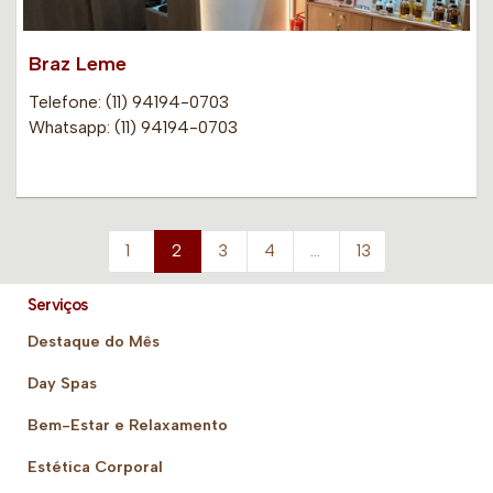
Braz Leme
Telefone: (11) 94194-0703
Whatsapp: (11) 94194-0703
1
2
3
4
…
13
Serviços
Destaque do Mês
Day Spas
Bem-Estar e Relaxamento
Estética Corporal